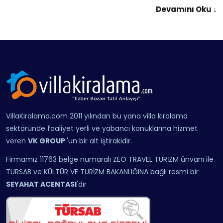
Devamını Oku ↓
Villakiralama.com
, Türkiye’nin dört bir yanındaki seçkin
bölgeleri tek bir sistemde birleştirerek,
güvenilir villa
kiralama sitesi
olarak hizmet verir. Sitede yer alan villalar,
farklı tatil beklentilerine uygun olarak kategorize edilmiştir.
Villa Kiralama ve Kiralık Villalar
Kiralık villalar
, sadece konaklama değil, aynı zamanda
yaşam tarzına uygun bir tatil modelidir. Kalabalık aileler,
çiftler veya doğayla bağ kurmak isteyenler için farklı
VillaKiralama.com 2011 yılından bu yana villa kiralama
özelliklerde villalar bulunur.
sektöründe faaliyet yerli ve yabancı konuklarına hizmet
Villalar konum, manzara, havuz tipi, oda sayısı ve mimari
veren
VK GROUP
'un bir alt iştirakidir.
yapısına göre farklılık gösterir.
Villa kiralama
süreci, bu
Firmamız 11763 belge numaralı ZEO TRAVEL TURİZM ünvanı ile
detaylara dikkat edilerek planlanabilir.
TURSAB ve KÜLTÜR VE TURİZM BAKANLIĞINA bağlı resmi bir
Popüler Villa Kiralama Bölgeleri
SEYAHAT ACENTASI
'dır
Kalkan
, deniz manzaralı sonsuzluk havuzlu villaları ve
korunaklı yapılarıyla öne çıkar. Kalamar, Kördere, Üzümlü gibi