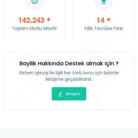
,
1
4
2
2
4
3
1
4
+
+
Toplam Mutlu Misafir
Yıllık Tecrübe Farkı
Bayilik Hakkında Destek almak için ?
Sistem işleyişi ile ilgili her türlü konu için bizimle
iletişime geçebilirsiniz.
İletişim