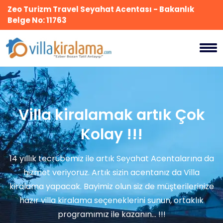
Zeo Turizm Travel Seyahat Acentası - Bakanlık
Belge No: 11763
Villa kiralamak artık
Çok
Kolay !!!
14 yıllık tecrübemiz ile artık Seyahat Acentalarına da
hizmet veriyoruz. Artık sizin acentanız da Villa
kiralama yapacak. Bayimiz olun siz de müşterilerinize
hazır villa kiralama seçeneklerini sunun, ortaklık
programımız ile kazanın... !!!