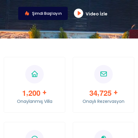
Şimdi Başlayın
Video İzle
,
,
1
2
0
0
3
4
7
2
5
+
+
Onaylanmış Villa
Onaylı Rezervasyon