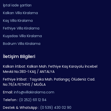
tasarlanmıştır. Üzümlü, İslamlar gibi bölgelerde yer alır.
İptal iade şartları
Mahremiyet arayanlar için idealdir.
Kalkan Villa Kiralama
Denize Yakın Villalar
: Sahil şeridine yúkrüyüş mesafesinde
Kaş Villa Kiralama
ya da manzaralı konumda olabilir. Örneğin, Fethiye Çalış
veya Bodrum Ortakent.
Fethiye Villa Kiralama
Doğa İçi Villalar
: Şehirden uzak, doğayla iç içe villalardır.
Kuşadası Villa Kiralama
Kayaköy, Çamköy, Kaş Çavdır gibi bölgelerde yer alır.
Bodrum Villa Kiralama
Lüks Villalar
: Modern mimari, akıllı ev sistemleri, sonsuzluk
havuzları gibi özelliklere sahip, Bodrum ve Göcek gibi elit
İletişim Bilgileri
bölgelerde bulunur.
Villa Kiralama Ekonomik bir Tatil
Kalkan İrtibat: Kalkan Mah. Fethiye Kaş Karayolu İncebel
Mevkii No:383-1 KAŞ / ANTALYA
Sistemidir
Fethiye İrtibat : Taşyaka Mah. Patlangıç Ölüdeniz Cad.
Villa kiralama
, otellere alternatif bir tatil sistemidir. Kışi
No:76/A FETHİYE / MUĞLA
sayısına göre maliyet düşer. Kalabalık aileler için
kiralık villa
Email:
info@villakiralama.com
tatili, otel fiyatlarından daha uygun olabilir. Yemek giderleri
Telefon :
(0 252) 611 12 94
villalarda bulunan mutfaklar sayesinde azaltılabilir. Özellikle
Destek & WhatsApp :
(0 539) 430 02 90
uzun süreli konaklamalarda, konforlu ve tasarruflu bir